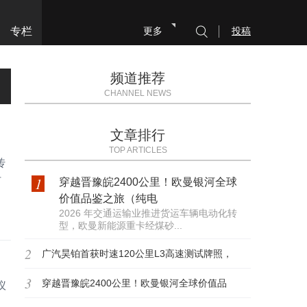
专栏
更多
投稿
频道推荐
CHANNEL NEWS
文章排行
TOP ARTICLES
传
付
1
穿越晋豫皖2400公里！欧曼银河全球
价值品鉴之旅（纯电
2026 年交通运输业推进货运车辆电动化转
型，欧曼新能源重卡经煤砂...
2
广汽昊铂首获时速120公里L3高速测试牌照，
3
高阶智驾迈入
穿越晋豫皖2400公里！欧曼银河全球价值品
仪