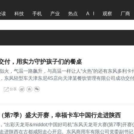
快读
科技
手机
产业
热点
A I
观察
厂商
卡交付，用实力守护孩子们的餐桌
火，气温一路飙升，与高温一样让人“火热”的还有东风多利卡
，东风轻型车天津东尼4S店向天津某餐饮管理有限公司成功交
分享
（第7季）盛大开赛，幸福卡车中国行走进陕西
“出彩天龙哥&middot;中国好司机”东风天龙哥大赛(第7季)开赛
走进陕西在古都咸阳走心开启。东风商用车有限公司党委副书记