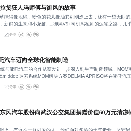
 拉货狂人冯师傅与御风的故事
绿得像地毯，粉色的花儿像油彩刚刚涂上去，还有一望无际的
新鲜的生蚝和小龙虾......御风V9+司机冯桓刚的运输之路，几
分享
吒汽车迈向全球化智能制造
达索系统与哪吒汽车的合作从研发进一步深入到生产制造领域，MOM
ddot; 达索系统MOM解决方案DELMIA APRISO将在哪吒汽
分享
 东风汽车股份向武汉公交集团捐赠价值60万元清凉
火。有这么一群可爱的人，他们面对炙热的天气考验，坚守岗