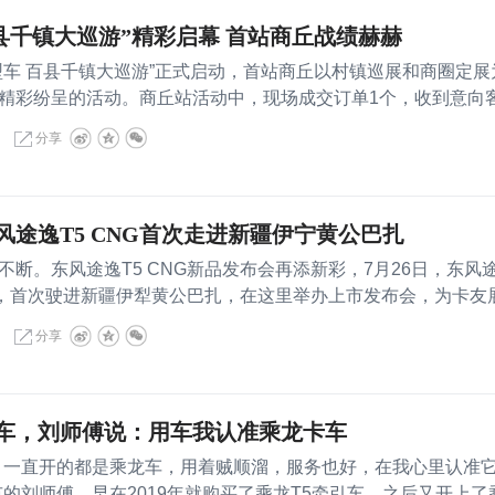
县千镇大巡游”精彩启幕 首站商丘战绩赫赫
 百县千镇大巡游”正式启动，首站商丘以村镇巡展和商圈定展
精彩纷呈的活动。商丘站活动中，现场成交订单1个，收到意向
分享
风途逸T5 CNG首次走进新疆伊宁黄公巴扎
。东风途逸T5 CNG新品发布会再添新彩，7月26日，东风
诚意，首次驶进新疆伊犁黄公巴扎，在这里举办上市发布会，为卡友
捐赠遮阳
分享
车，刘师傅说：用车我认准乘龙卡车
一直开的都是乘龙车，用着贼顺溜，服务也好，在我心里认准
市的刘师傅，早在2019年就购买了乘龙T5牵引车，之后又开上了