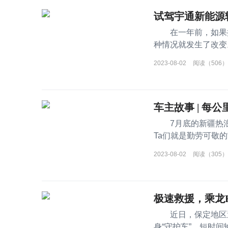
试驾宇通新能源
在一年前，如果提
种情况就发生了改变
卡 T 系列之后，宇
2023-08-02
阅读（506）
车主故事 | 每公
7月底的新疆热浪
Ta们就是勤劳可敬
2023-08-02
阅读（305）
极速救援，乘龙
近日，保定地区遭
身“守护车”，短时