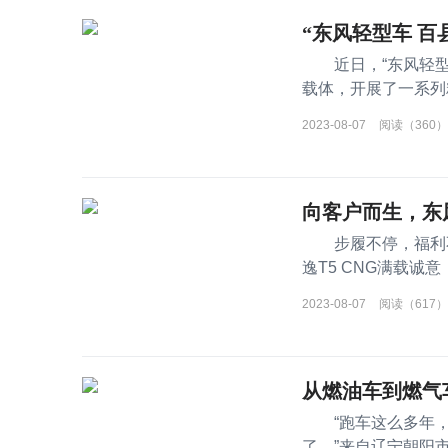
“东风轻型车 百
近日，“东风轻型车
载体，开展了一系列
户订单
2023-08-07
阅读（360）
向客户而生，东
步履不停，福利不断
逸T5 CNG满载
示产品硬实力同时，
2023-08-07
阅读（617）
从燃油车到燃气
“跑车这么多年，
了。”来自辽宁朝阳