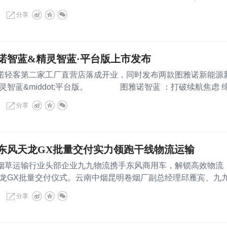
分享
诺智蓝&精灵智蓝·平台版上市发布
诺轻客第二家工厂直营店落成开业，同时发布两款图雅诺新能源
灵智蓝&middot;平台版。 图雅诺智蓝 ：打破续航焦虑 
分享
东风天龙GX批量交付实力领跑干线物流运输
烟草运输行业头部企业九九物流携手东风商用车，解锁高效物流
龙GX批量交付仪式。云南中烟昆明卷烟厂副总经理邱雁宾、九
分享