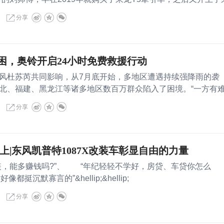
分享
困，奥铃开启24小时免费救援行动
杜苏芮共同影响，从7月底开始，多地区遭遇持续强降雨的袭
北、福建、黑龙江等诸多地区数百万群众陷入了困境。“一方有
分享
上|东风凯普特1087X改装车彰显自由的力量
，能多赚钱吗?”、 “年纪轻轻不学好，房贷、车贷你怎么
都挺沉默寡言的”&hellip;&hellip;
分享