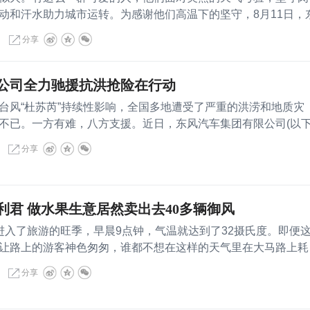
动和汗水助力城市运转。为感谢他们高温下的坚守，8月11日，
(以下简
分享
公司全力驰援抗洪抢险在行动
风“杜苏芮”持续性影响，全国多地遭受了严重的洪涝和地质灾
不已。一方有难，八方支援。近日，东风汽车集团有限公司(以
分享
利君 做水果生意居然卖出去40多辆御风
了旅游的旺季，早晨9点钟，气温就达到了32摄氏度。即便
让路上的游客神色匆匆，谁都不想在这样的天气里在大马路上耗
31
分享