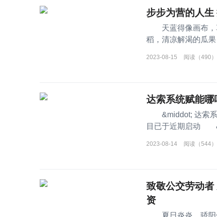
步步为营的人生
天蓝得像画布，草
稻，清凉解渴的瓜果，
涵盖了所有代表夏天
2023-08-15
阅读（490）
达索系统赋能哪
&middot; 
目已于近期启动 &mi
在海内外的多个整
2023-08-14
阅读（544）
致敬公交劳动者
资
夏日炎炎，骄阳似