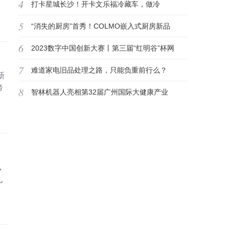
4
鉴之旅（纯电篇）煤
打卡星城长沙！开卡文乐福冷藏车，做冷
5
链“甜意摆渡人”
“消失的厨房”首秀！COLMO嵌入式厨房新品
6
首发
2023数字中国创新大赛丨第三届“红明谷”杯网
7
络安全大
难道家电旧品处理之路，只能负重前行么？
新
缔
8
智林机器人亮相第32届广州国际大健康产业
博览会
，
九