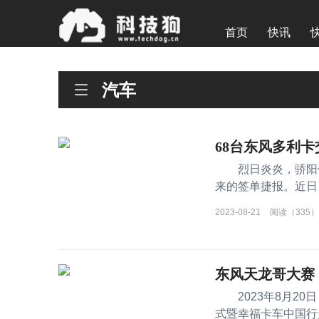
首页
快讯
汽车
68台东风多利
烈日炎炎，骄阳似
来的签单捷报。近日
68台东
2023-08-21
阅读（335）
东风天龙哥大赛
2023年8月20日，
式暨幸福卡车中国行