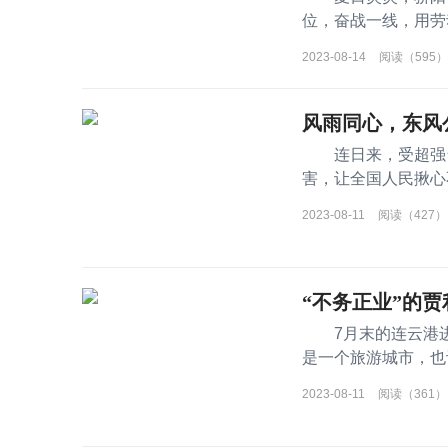
位，奋战一线，用劳
风汽车股份有限公司
2023-08-14
阅读（595）
风雨同心，东风
连日来，受超强台
害，让全国人民揪心
简称&ldqu
2023-08-11
阅读（427）
“不务正业”的贾
7月末的连云港进入
是一个旅游城市，也
着。在连云港东海县
2023-08-11
阅读（361）