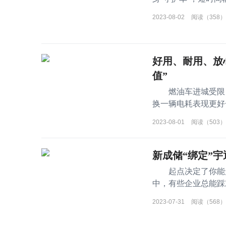
急。 在
2023-08-02
阅读（358）
好用、耐用、放
值”
燃油车进城受限，
换一辆电耗表现更
有电池质保时间更长
2023-08-01
阅读（503）
新成储“绑定”
起点决定了你能走
中，有些企业总能踩
规律后你会发现，
2023-07-31
阅读（568）