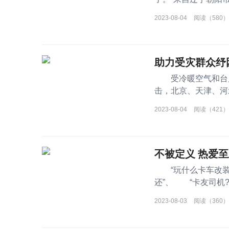
龙H5牵引车
2023-08-04
阅读（580）
助力受灾群众纾
受冷暖空气和台风
击，北京、天津、河
八方支援&rdq
2023-08-04
阅读（421）
不被定义 热爱至
“玩什么卡车改装
还”、 “卡友司机?好像
2023-08-03
阅读（360）