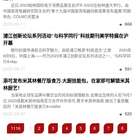
近日,2023柏林国际电子消费品展览会(IFA 2023)在柏林盛大举行。由
中国家用电器研究院主办的“第十九届中国家用电器创新成果发布盛典”同期
举办, COLMO天墅冰
2023-09-11
666
浦江创新论坛系列活动“与科学同行”科技期刊美学特展在沪
开幕
期刊封面传递前沿科学魅力，启航浦江畅游“科技追光”之旅 2023年
9月9日，中国上海——作为2023年浦江创新论坛系列活动之一，“与科学同
行&rdqu
2023-09-11
591
添可发布米其林餐厅版食万·大厨技能包，在家即可解锁米其
林厨艺！
当家电业领军品牌与餐饮业的风向标强强联合,会擦出怎样的火花?9月7
日,2023成都米其林指南官方合作伙伴添可,携手米其林指南,推出了备受瞩
目的「米其林餐厅版食万&middot
2023-09-07
520
1116
1
2
3
4
5
6
7
8