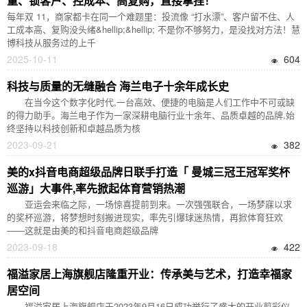
量、锁客户、控成本、高复购，直接拿捏！
每年双 11，商家都卡在同一个难题里：投流像 “打水漂”、客户留不住、人
工成本高、复购没头绪&hellip;&hellip; 不是你不够努力，是没找对方法！慧
博科技从服务过的上千
2025-10-11
604
科技与质量的无缝融合 海兰电子十余年成长史
在当今这个数字化时代,一台高效、便捷的电脑是人们工作中不可或缺
的得力助手。海兰电子作为一家深耕电脑行业十余年、品质卓越的品牌,始
终坚持以科技创新和卓越品质为核
2023-09-21
382
美的x抖音电商超级品牌日联手打造「 曼城三冠王冠军奖杯
巡游」大事件,率先掀起体育营销热潮
亚运会来临之际，一场惊喜提前到来。一次强强联合，一场梦寐以求
的奖杯巡游，将梦想时刻搬进现实，率先引爆球迷热情，再掀体育狂欢
——这就是由美的和抖音电商超级品牌
2023-09-18
422
福溢家居上海旗舰店隆重开业：传承美与艺术，打造幸福家
居空间
福溢家居上海旗舰店于2023年9月16日成功举行了盛大的开业剪彩仪