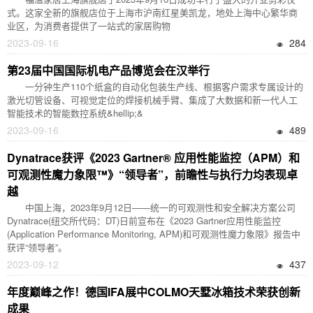
式。这家全新的旗舰店位于上海市沪南红星美凯龙，地处上海中心繁华商
业区，为消费者提供了一站式的家居购物
2023-09-16
284
第23届中国国际机电产品博览会在汉举行
一分钟生产110个纸盒的自动化包装生产线、根据客户需求专属设计的
激光切管设备、可视觉定位的焊接机械手臂、集成了大数据和新一代人工
智能技术的智能数控系统&hellip;&
2023-09-16
489
Dynatrace获评《2023 Gartner® 应用性能监控（APM）和
可观测性魔力象限™》“领导者”，前瞻性与执行力均表现卓
越
中国上海，2023年9月12日——统一的可观测性和安全解决方案公司
Dynatrace(纽交所代码：DT)日前宣布在《2023 Gartner应用性能监控
(Application Performance Monitoring, APM)和可观测性魔力象限》报告中
获评“领导者”。
2023-09-12
437
年度巅峰之作！德国IFA展中COLMO天墅冰箱技术荣获创新
成果