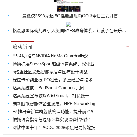
最低仅3598元起 5G性能旗舰iQOO 3今日正式开售
格杰思国际幼儿园引入英国EYFS教育体系，让孩子在玩乐中探索世界
...
滚动新闻
F5 AI护栏与NVIDIA NeMo Guardrails深
博纳扩展SuperSport超级体育系统，深化亚
e络盟社区发起智能家居与医疗设计挑战
绿控传动创业板IPO过会，多重经营与技术
达索系统携手PariSanté Campus 共同
达索系统宣布收购ArisGlobal， 打造统一
创新赋能智能体企业发展，HPE Networking
F5推出全新集群舰队管理功能，提升前沿AI
依托语音指令与边缘计算实现设备精密控
深耕中国十年：ACDC 2026聚焦电力传输技