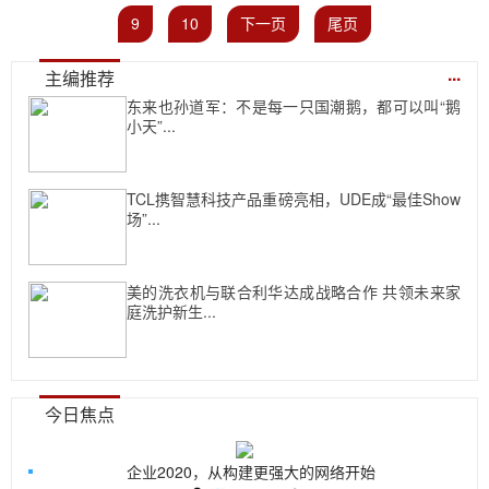
9
10
下一页
尾页
...
主编推荐
东来也孙道军：不是每一只国潮鹅，都可以叫“鹅
小天”...
TCL携智慧科技产品重磅亮相，UDE成“最佳Show
场”...
美的洗衣机与联合利华达成战略合作 共领未来家
庭洗护新生...
今日焦点
企业2020，从构建更强大的网络开始