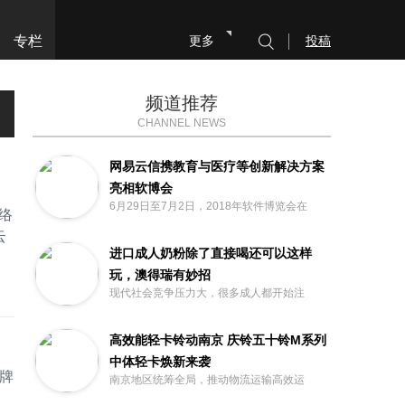
专栏
更多
投稿
频道推荐
CHANNEL NEWS
网易云信携教育与医疗等创新解决方案
亮相软博会
6月29日至7月2日，2018年软件博览会在
络
云
进口成人奶粉除了直接喝还可以这样
玩，澳得瑞有妙招
现代社会竞争压力大，很多成人都开始注
高效能轻卡铃动南京 庆铃五十铃M系列
中体轻卡焕新来袭
品牌
南京地区统筹全局，推动物流运输高效运