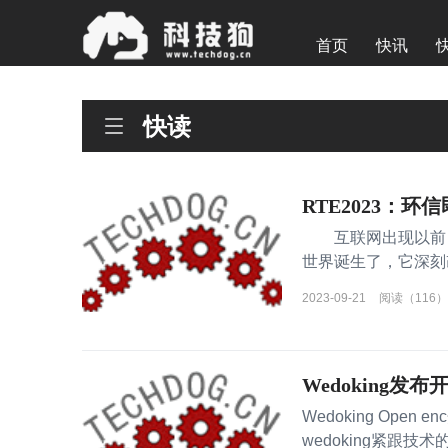
首页
快讯
快读
RTE2023：
互联网出现以前，
世界诞生了，它深刻
计算等新一代信
2023-09-21
阅读（116）
Wedoking发布
Wedoking Op
wedoking紧跟技术