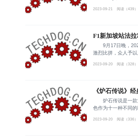
encWedoking Open
2023-09-21
阅读（439）
F1新加坡站法拉
9月17日晚，20
激烈比拼，众人予以
法拉利车手塞恩斯最
2023-09-20
阅读（328）
《炉石传说》经
炉石传说是一款策
色作为十一种不同的
人对战，下面就
2023-09-20
阅读（336）