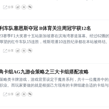
分享
利车队塞恩斯夺冠 B体育关注周冠宇获12名
23赛季F1大奖赛十五站新加坡赛在滨海湾赛道落幕。经过62圈
厚望的红牛车队15连胜，维斯塔潘10连胜纪录都在本站被终结
分享
典卡组AG九游会策略之三大卡组搭配攻略
略类卡牌游戏，游戏背景设定于魔兽系列，共十一位魔兽中的
职业。而玩家要做的就是根据己方现有的卡牌组建合适的卡组与
分享