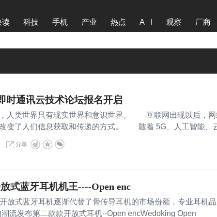
快读
科技
手机
产业
热点
A I
观察
厂商
环信即时通讯云技术论坛报名开启
人类世界只有现实世界和意识世界。 互联网出现以后，网
改变了人们信息获取和传递的方式。 随着 5G、人工智能、
分享
开放式蓝牙耳机机王----Open enc
en enc开放式蓝牙耳机逐渐代替了骨传导耳机的市场份额，专业耳机
的潮流发布第二款款开放式耳机--Open encWedoking Open