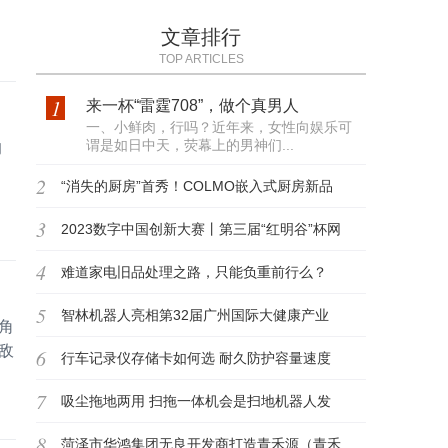
文章排行
TOP ARTICLES
1
来一杯“雷霆708”，做个真男人
一、小鲜肉，行吗？近年来，女性向娱乐可
谓是如日中天，荧幕上的男神们...
的
。
2
“消失的厨房”首秀！COLMO嵌入式厨房新品
3
首发
2023数字中国创新大赛丨第三届“红明谷”杯网
4
络安全大
难道家电旧品处理之路，只能负重前行么？
5
智林机器人亮相第32届广州国际大健康产业
角
敌
6
博览会
行车记录仪存储卡如何选 耐久防护容量速度
7
都重要
吸尘拖地两用 扫拖一体机会是扫地机器人发
8
展方向么？
菏泽市华鸿集团无良开发商打造青禾源（青禾