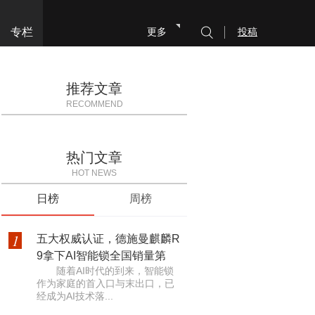
专栏
更多
投稿
推荐文章
RECOMMEND
热门文章
HOT NEWS
日榜
周榜
1
五大权威认证，德施曼麒麟R
9拿下AI智能锁全国销量第
随着AI时代的到来，智能锁
作为家庭的首入口与末出口，已
经成为AI技术落...