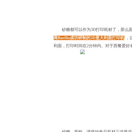
砂糖都可以作为3D打印耗材了，那么面粉
商Barilla成功研制的3D意大利面打印机
，
利面，打印时间在2分钟内。对于西餐爱好
砂糖、面粉、请接好食品耗材三连最后