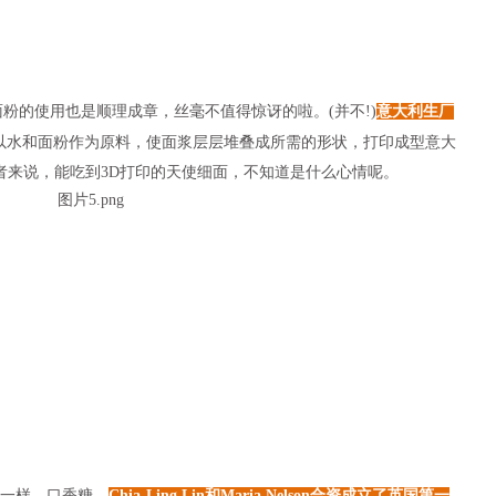
的使用也是顺理成章，丝毫不值得惊讶的啦。(并不!)
意大利生厂
以水和面粉作为原料，使面浆层层堆叠成所需的形状，打印成型意大
者来说，能吃到3D打印的天使细面，不知道是什么心情呢。
一样，口香糖。
Chia-Ling Lin和Maria Nelson合资成立了英国第一