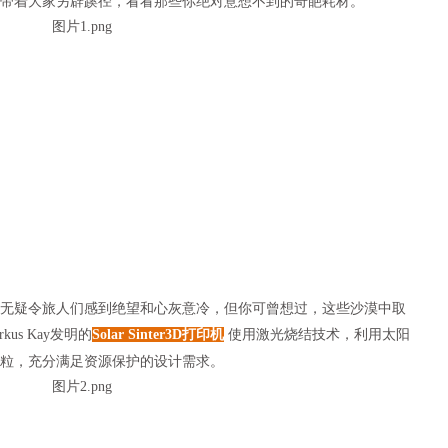
带着大家另辟蹊径，看看那些你绝对意想不到的奇葩耗材。
疑令旅人们感到绝望和心灰意冷，但你可曾想过，这些沙漠中取
us Kay发明的
Solar Sinter3D打印机
使用激光烧结技术，利用太阳
粒，充分满足资源保护的设计需求。