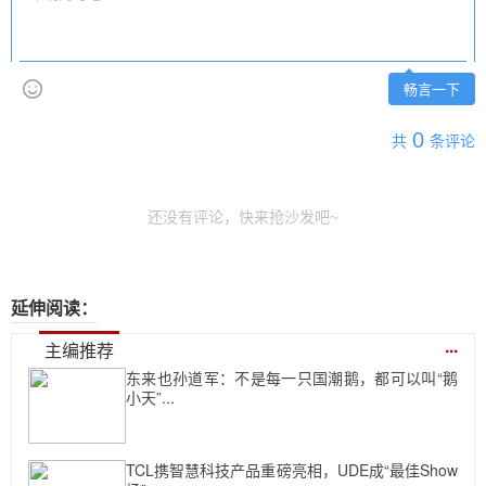
畅言一下
0
共
条评论
还没有评论，快来抢沙发吧~
延伸阅读：
...
主编推荐
东来也孙道军：不是每一只国潮鹅，都可以叫“鹅
小天”...
TCL携智慧科技产品重磅亮相，UDE成“最佳Show