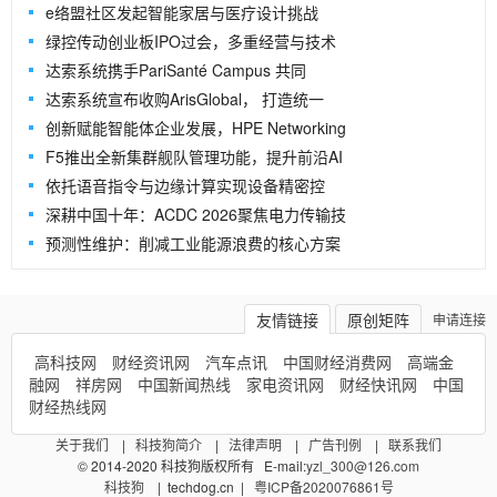
e络盟社区发起智能家居与医疗设计挑战
绿控传动创业板IPO过会，多重经营与技术
达索系统携手PariSanté Campus 共同
达索系统宣布收购ArisGlobal， 打造统一
创新赋能智能体企业发展，HPE Networking
F5推出全新集群舰队管理功能，提升前沿AI
依托语音指令与边缘计算实现设备精密控
深耕中国十年：ACDC 2026聚焦电力传输技
预测性维护：削减工业能源浪费的核心方案
友情链接
原创矩阵
申请连接
高科技网
财经资讯网
汽车点讯
中国财经消费网
高端金
融网
祥房网
中国新闻热线
家电资讯网
财经快讯网
中国
财经热线网
关于我们
|
科技狗简介
|
法律声明
|
广告刊例
|
联系我们
© 2014-2020 科技狗版权所有 E-mail:
yzl_300@126.com
科技狗
| techdog.cn
|
粤ICP备2020076861号