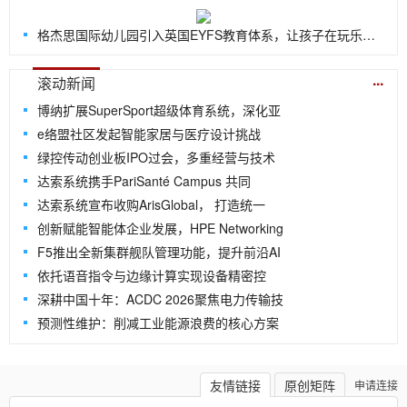
格杰思国际幼儿园引入英国EYFS教育体系，让孩子在玩乐中探索世界
...
滚动新闻
博纳扩展SuperSport超级体育系统，深化亚
e络盟社区发起智能家居与医疗设计挑战
绿控传动创业板IPO过会，多重经营与技术
达索系统携手PariSanté Campus 共同
达索系统宣布收购ArisGlobal， 打造统一
创新赋能智能体企业发展，HPE Networking
F5推出全新集群舰队管理功能，提升前沿AI
依托语音指令与边缘计算实现设备精密控
深耕中国十年：ACDC 2026聚焦电力传输技
预测性维护：削减工业能源浪费的核心方案
友情链接
原创矩阵
申请连接