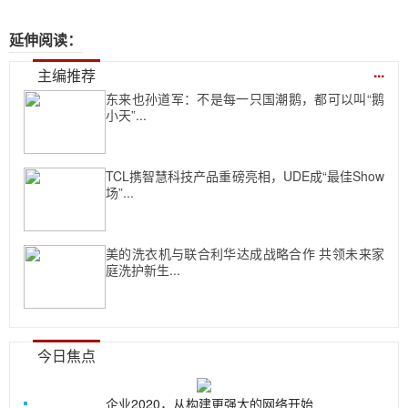
延伸阅读：
...
主编推荐
东来也孙道军：不是每一只国潮鹅，都可以叫“鹅
小天”...
TCL携智慧科技产品重磅亮相，UDE成“最佳Show
场”...
美的洗衣机与联合利华达成战略合作 共领未来家
庭洗护新生...
今日焦点
企业2020，从构建更强大的网络开始