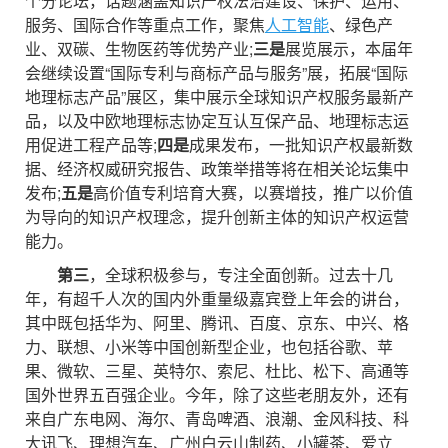
个分论坛，话题涵盖知识产权法治建设、保护、运用、
服务、国际合作等重点工作，聚焦
人工智能
、绿色产
业、双碳、生物医药等优势产业;
三是
展览展示，本届年
会继续设置“国际专利与商标产品与服务”展，拓展“国际
地理标志产品”展区，集中展示全球知识产权服务最新产
品，以及中欧地理标志协定互认互保产品、地理标志运
用促进工程产品等;
四是
成果发布，一批知识产权最新数
据、经济权威研究报告、政策举措等将在相关论坛集中
发布;
五是
高价值专利培育大赛，以赛增技，推广以价值
为导向的知识产权理念，提升创新主体的知识产权运营
能力。
第三
，全球积极参与，专注全面创新。过去十几
年，有超千人次的国内外重量级嘉宾登上年会的讲台，
其中既包括华为、阿里、腾讯、百度、京东、中兴、格
力、联想、小米等中国创新型企业，也包括谷歌、苹
果、微软、三星、英特尔、索尼、杜比、松下、高通等
国外世界五百强企业。今年，除了这些老朋友外，还有
来自广东电网、海尔、青岛啤酒、浪潮、金风科技、科
大讯飞、理想汽车、广州白云山制药、小罐茶、爱立