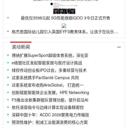
最低仅3598元起 5G性能旗舰iQOO 3今日正式开售
格杰思国际幼儿园引入英国EYFS教育体系，让孩子在玩乐中探索世界
...
滚动新闻
博纳扩展SuperSport超级体育系统，深化亚
e络盟社区发起智能家居与医疗设计挑战
绿控传动创业板IPO过会，多重经营与技术
达索系统携手PariSanté Campus 共同
达索系统宣布收购ArisGlobal， 打造统一
创新赋能智能体企业发展，HPE Networking
F5推出全新集群舰队管理功能，提升前沿AI
依托语音指令与边缘计算实现设备精密控
深耕中国十年：ACDC 2026聚焦电力传输技
预测性维护：削减工业能源浪费的核心方案