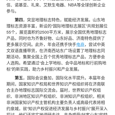
信、诺基亚、礼来、艾默生电器、NBA等全球创新企业
参与。
第四
，突显地理标志特色，赋能经济发展。山东地
理标志资源丰富，新设的“国际地理标志展区”共规划展位
55个，展览面积约2500平方米，展示全国优秀地理标志
产品，同时也为齐鲁好物、山东好品、济南特色提供了
更多展示空间。此外，年会还携手快手
电商
，尝试中英
文双语直播带货，在济南西站东广场设置了地理标志同
期活动，集聚全国上百个优秀地理标志产品，方便参会
人选购。希望通过“会上学地标、会中品地标和行前购地
标”的新实践，助力乡村振兴和产业发展。
第五
，国际会议叠加，国际化水平提升。本届年会
期间，国家知识产权局和世界知识产权组织将在济南联
合主办地理标志国际交流会。届时，世界知识产权组
织、非洲地区知识产权组织、非洲知识产权组织，相关
非洲国家知识产权主管机构主要负责人或高级代表将相
约泉城，就“知识产权促进经济发展与乡村振兴”展开深入
探讨。他们还将实地调研走访，亲身感受“好客山东”的特