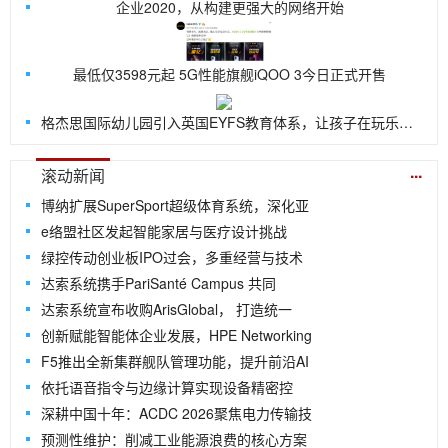
企业2020，从构建更强大的网络开始
最低仅3598元起 5G性能旗舰iQOO 3今日正式开售
格杰思国际幼儿园引入英国EYFS教育体系，让孩子在玩乐中探索世界
...
滚动新闻
博纳扩展SuperSport超级体育系统，深化亚
e络盟社区发起智能家居与医疗设计挑战
绿控传动创业板IPO过会，多重经营与技术
达索系统携手PariSanté Campus 共同
达索系统宣布收购ArisGlobal， 打造统一
创新赋能智能体企业发展，HPE Networking
F5推出全新集群舰队管理功能，提升前沿AI
依托语音指令与边缘计算实现设备精密控
深耕中国十年：ACDC 2026聚焦电力传输技
预测性维护：削减工业能源浪费的核心方案