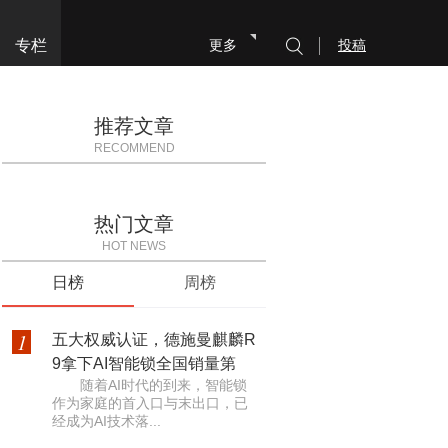
专栏
更多
投稿
推荐文章
RECOMMEND
热门文章
HOT NEWS
日榜
周榜
1
五大权威认证，德施曼麒麟R
9拿下AI智能锁全国销量第
随着AI时代的到来，智能锁
作为家庭的首入口与末出口，已
经成为AI技术落...