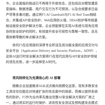
今，企业面临的挑战已不再限于外部攻击，还包括应对模型遭恶
意操纵、数据泄露、用户交互行为不可预测，以及合规要求日益
严苛等多重问题。通过将F5 AI Guardrails与F5 AI Red Team相结
合，并集成API安全防护、Web应用防火墙、DDoS防护等传统基
础设施安全防护解决方案，企业将能够在实现AI系统与现有应用
协同安全防护的同时，有效提升安全可视性与策略一致性，且无
需依赖零散的单点解决方案。
依托F5在应用层的深厚专业积淀及其功能全面的应用交付与
安全平台（Application Delivery and Security Platform，ADSP），
这些AI运行时安全解决方案将F5在现代应用与API安全防护领域
的领先优势，进一步延伸至AI时代。
将风险转化为充满信心的
AI
部署
随着企业加速推进AI从试点推向规模化运营，现有多数安全
工具往往仅能应对快速扩张的攻击面中的局部，而难以提供系统
性的防护。F5作为业内率先推出完整AI安全解决方案的厂商之
一，通过将实时运行时保护、进攻性安全测试及预构建攻击模式