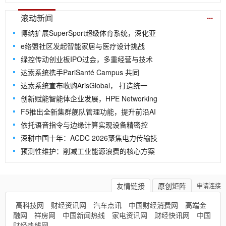
...
滚动新闻
博纳扩展SuperSport超级体育系统，深化亚
e络盟社区发起智能家居与医疗设计挑战
绿控传动创业板IPO过会，多重经营与技术
达索系统携手PariSanté Campus 共同
达索系统宣布收购ArisGlobal， 打造统一
创新赋能智能体企业发展，HPE Networking
F5推出全新集群舰队管理功能，提升前沿AI
依托语音指令与边缘计算实现设备精密控
深耕中国十年：ACDC 2026聚焦电力传输技
预测性维护：削减工业能源浪费的核心方案
友情链接
原创矩阵
申请连接
高科技网
财经资讯网
汽车点讯
中国财经消费网
高端金
融网
祥房网
中国新闻热线
家电资讯网
财经快讯网
中国
财经热线网