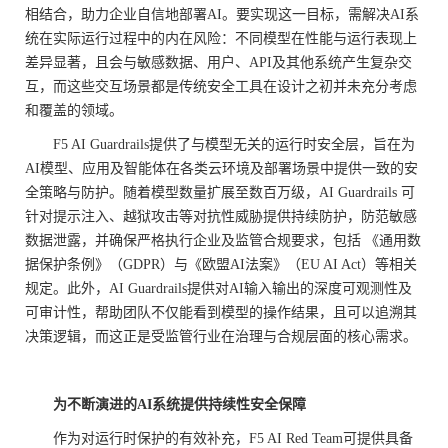
相结合，助力企业自信地部署AI。要实现这一目标，需解决AI系
统在实际运行过程中的内在风险：不同模型在性能与运行表现上
差异显著，且会与敏感数据、用户、API及其他系统产生复杂交
互，而这些交互场景都是传统安全工具在设计之初并未充分考虑
和覆盖的领域。
F5 AI Guardrails提供了与模型无关的运行时安全层，旨在为
AI模型、应用及智能体在各类云环境及部署场景中提供一致的安
全策略与防护。随着模型数量扩展至数百万级，AI Guardrails 可
针对提示注入、越狱攻击等对抗性威胁提供持续防护，防范敏感
数据泄露，并确保严格执行企业及监管合规要求，包括 《通用数
据保护条例》（GDPR）与《欧盟AI法案》（EU AI Act）等相关
规定。此外，AI Guardrails提供对AI输入输出的深度可观测性及
可审计性，帮助团队不仅能看到模型的操作结果，且可以追溯其
决策逻辑，而这正是受监管行业在治理与合规层面的核心需求。
为不断演进的
AI
系统
提供
持续性安全保障
作为对运行时保护的有效补充，F5 AI Red Team可提供具备