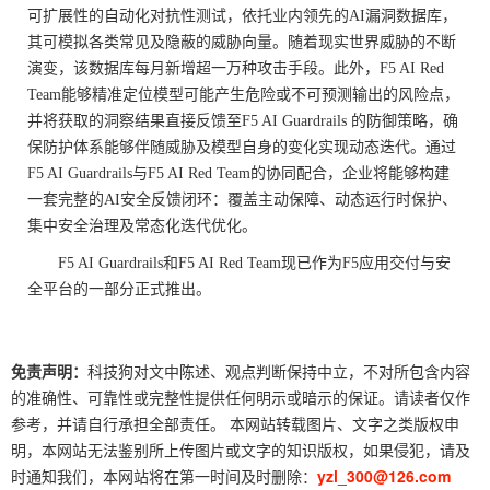
可扩展性的自动化对抗性测试，依托业内领先的AI漏洞数据库，
其可模拟各类常见及隐蔽的威胁向量。随着现实世界威胁的不断
演变，该数据库每月新增超一万种攻击手段。此外，F5 AI Red
Team能够精准定位模型可能产生危险或不可预测输出的风险点，
并将获取的洞察结果直接反馈至F5 AI Guardrails 的防御策略，确
保防护体系能够伴随威胁及模型自身的变化实现动态迭代。通过
F5 AI Guardrails与F5 AI Red Team的协同配合，企业将能够构建
一套完整的AI安全反馈闭环：覆盖主动保障、动态运行时保护、
集中安全治理及常态化迭代优化。
F5 AI Guardrails和F5 AI Red Team现已作为F5应用交付与安
全平台的一部分正式推出。
免责声明：
科技狗对文中陈述、观点判断保持中立，不对所包含内容
的准确性、可靠性或完整性提供任何明示或暗示的保证。请读者仅作
参考，并请自行承担全部责任。 本网站转载图片、文字之类版权申
明，本网站无法鉴别所上传图片或文字的知识版权，如果侵犯，请及
时通知我们，本网站将在第一时间及时删除：
yzl_300@126.com