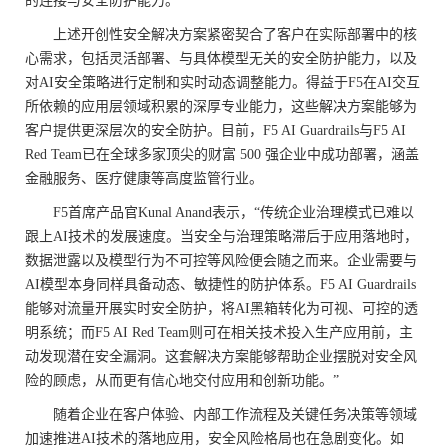
的连接与安全防护能力。
上述开创性安全解决方案紧密契合了客户在实际部署中的核
心需求，包括灵活部署、与具体模型无关的安全防护能力，以及
对AI安全策略进行定制和实时动态调整能力。得益于F5在AI交互
所依赖的应用层领域积累的深厚专业能力，这些解决方案能够为
客户提供更深层次的安全防护。目前，F5 AI Guardrails与F5 AI
Red Team已在全球多家顶尖的财富 500 强企业中成功部署，涵盖
金融服务、医疗健康等高度监管行业。
F5首席产品官Kunal Anand表示，“传统企业治理模式已难以
跟上AI技术的发展速度。当安全与治理策略滞后于应用落地时，
数据泄露以及模型行为不可控等风险便会随之而来。企业需要与
AI模型本身同样具备动态、敏捷性的防护体系。F5 AI Guardrails
能够对流量开展实时安全防护，将AI黑箱转化为可视、可控的透
明系统；而F5 AI Red Team则可在相关技术投入生产应用前，主
动发现潜在安全漏洞。这套解决方案能够帮助企业摆脱对安全风
险的顾虑，从而更有信心地交付应用和创新功能。”
随着企业在客户体验、内部工作流程及关键任务决策等领域
加速推进AI技术的落地应用，安全风险格局也在急剧变化。如