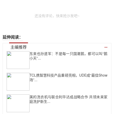
还没有评论，快来抢沙发吧~
延伸阅读：
...
主编推荐
东来也孙道军：不是每一只国潮鹅，都可以叫“鹅
小天”...
TCL携智慧科技产品重磅亮相，UDE成“最佳Show
场”...
美的洗衣机与联合利华达成战略合作 共领未来家
庭洗护新生...