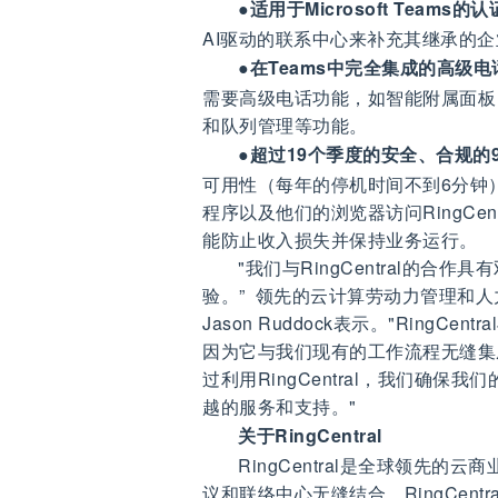
●
适用于Microsoft Team
AI驱动的联系中心来补充其继承的
●
在Teams中完全集成的高级
需要高级电话功能，如智能附属面板
和队列管理等功能。
●
超过19个季度的安全、合规的9
可用性（每年的停机时间不到6分钟
程序以及他们的浏览器访问RingCe
能防止收入损失并保持业务运行。
"我们与RingCentral的
验。” 领先的云计算劳动力管理和
Jason Ruddock表示。"RingCe
因为它与我们现有的工作流程无缝集
过利用RingCentral，我们确
越的服务和支持。"
关于RingCentral
RingCentral是全球领先
议和联络中心无缝结合。RingCen