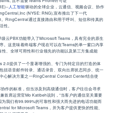
 Teams, 且不需要Teams Phone许可证
E)--
人工智能
驱动的全球企业，云通信、视频会议、协作
tral,Inc (NYSE: RNG),宣布推出了下一代
 Teams 2.0。RingCentral通过直接路由和用于呼叫、短信和传真的
活性。
界级云PBX功能带入了Microsoft Teams，具有完全的原生
序。这意味着终端客户现在可以在Teams的单一窗口内享
99%的可靠性、全球可用性和行业领先的功能以及第三方集成能
soft Teams 2.0提供了一个显著增强的、专门为特定目的打造的体
包括语音邮件转录、通话录音、双向出席状态同步、统一
案之一RingCentral Contact Center结合使
内部协作的标准，但当涉及到高级通信时，客户往往会寻求
l总裁兼首席运营官Mo Katibeh说到，”当客户的通信至关重要
l，因为我们有99.999%的可靠性和强大而先进的电话功能而
al for Microsoft Teams，并为客户提供更快的性能、