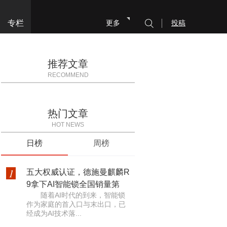
专栏
更多
投稿
推荐文章
RECOMMEND
热门文章
HOT NEWS
日榜
周榜
1
五大权威认证，德施曼麒麟R
9拿下AI智能锁全国销量第
随着AI时代的到来，智能锁
作为家庭的首入口与末出口，已
经成为AI技术落...