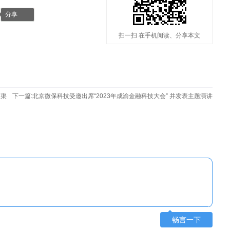
分享
扫一扫 在手机阅读、分享本文
网渠
下一篇:
北京微保科技受邀出席“2023年成渝金融科技大会” 并发表主题演讲
畅言一下