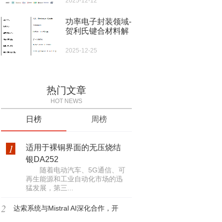
2025-12-12
功率电子封装领域-
贺利氏键合材料解
决方案
2025-12-25
热门文章
HOT NEWS
日榜
周榜
1
适用于裸铜界面的无压烧结
银DA252
随着电动汽车、5G通信、可
再生能源和工业自动化市场的迅
猛发展，第三...
2
达索系统与Mistral AI深化合作，开