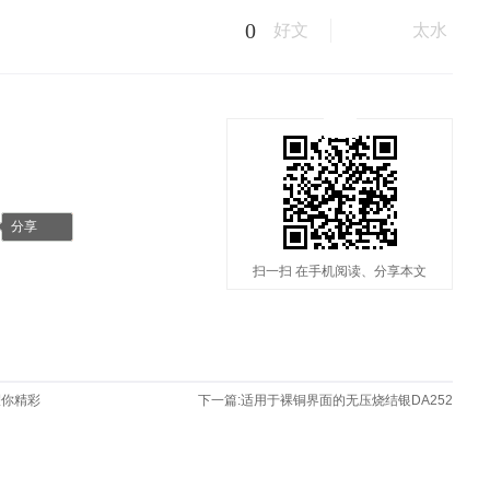
0
好文
太水
分享
扫一扫 在手机阅读、分享本文
耀你精彩
下一篇:
适用于裸铜界面的无压烧结银DA252