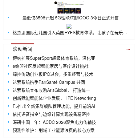
最低仅3598元起 5G性能旗舰iQOO 3今日正式开售
格杰思国际幼儿园引入英国EYFS教育体系，让孩子在玩乐中探索世界
...
滚动新闻
博纳扩展SuperSport超级体育系统，深化亚
e络盟社区发起智能家居与医疗设计挑战
绿控传动创业板IPO过会，多重经营与技术
达索系统携手PariSanté Campus 共同
达索系统宣布收购ArisGlobal， 打造统一
创新赋能智能体企业发展，HPE Networking
F5推出全新集群舰队管理功能，提升前沿AI
依托语音指令与边缘计算实现设备精密控
深耕中国十年：ACDC 2026聚焦电力传输技
预测性维护：削减工业能源浪费的核心方案