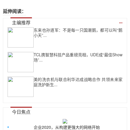
延伸阅读：
...
主编推荐
东来也孙道军：不是每一只国潮鹅，都可以叫“鹅
小天”...
TCL携智慧科技产品重磅亮相，UDE成“最佳Show
场”...
美的洗衣机与联合利华达成战略合作 共领未来家
庭洗护新生...
今日焦点
企业2020，从构建更强大的网络开始